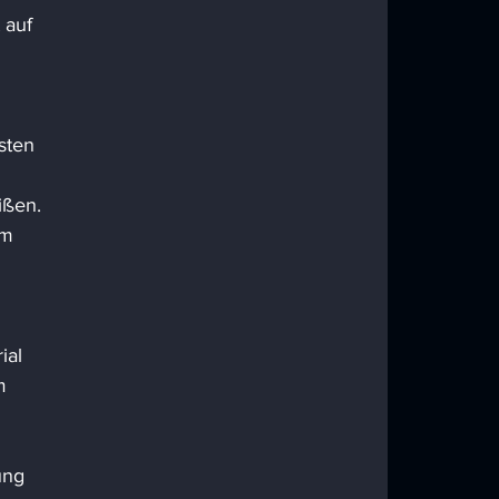
 auf 
sten 
ißen. 
lm 
ial 
m 
ung 