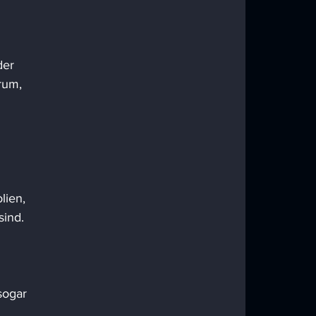
der 
rum, 
lien, 
ind. 
 
sogar 