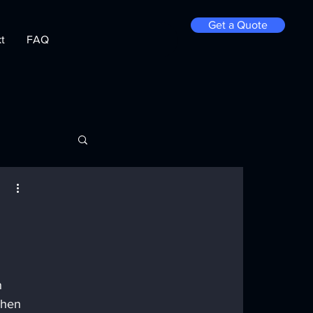
Get a Quote
t
FAQ
 
chen 