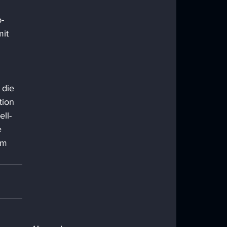
p-
it 
 die 
tion 
ll-
e 
em 