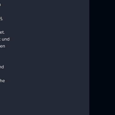
 
, 
t. 
t und 
hen 
nd 
he 