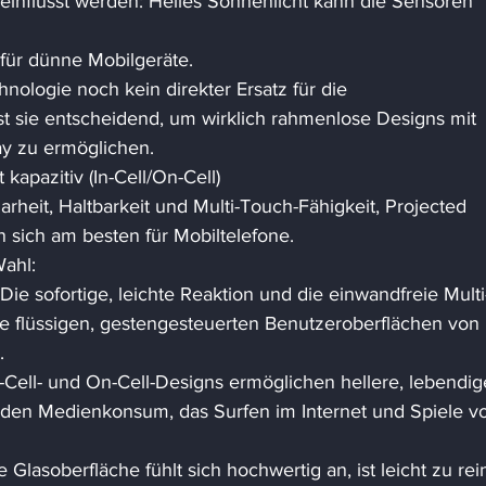
influsst werden: Helles Sonnenlicht kann die Sensoren 
 für dünne Mobilgeräte. 
nologie noch kein direkter Ersatz für die 
st sie entscheidend, um wirklich rahmenlose Designs mit 
y zu ermöglichen. 
 kapazitiv (In-Cell/On-Cell) 
arheit, Haltbarkeit und Multi-Touch-Fähigkeit, Projected 
 sich am besten für Mobiltelefone. 
Wahl: 
ie sofortige, leichte Reaktion und die einwandfreie Multi
ie flüssigen, gestengesteuerten Benutzeroberflächen von
. 
In-Cell- und On-Cell-Designs ermöglichen hellere, lebendig
r den Medienkonsum, das Surfen im Internet und Spiele v
e Glasoberfläche fühlt sich hochwertig an, ist leicht zu rei