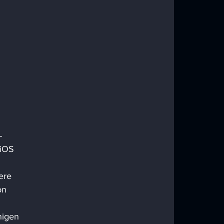
-
 iOS 
ere 
on 
nigen 