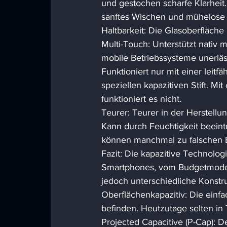
und gestochen scharfe Klarheit.
sanftes Wischen und mühelose M
Haltbarkeit: Die Glasoberfläche i
Multi-Touch: Unterstützt nativ
mobile Betriebssysteme unerlässl
Funktioniert nur mit einer leitf
speziellen kapazitiven Stift. M
funktioniert es nicht. 
Teurer: Teurer in der Herstellu
Kann durch Feuchtigkeit beeint
können manchmal zu falschen B
Fazit: Die kapazitive Technolo
Smartphones, vom Budgetmodell 
jedoch unterschiedliche Konstru
Oberflächenkapazitiv: Die einfa
befinden. Heutzutage selten in
Projected Capacitive (P-Cap): D