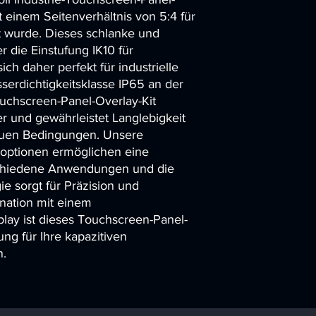
t einem Seitenverhältnis von 5:4 für 
t wurde. Dieses schlanke und 
 die Einstufung IK10 für 
ich daher perfekt für industrielle 
rdichtigkeitsklasse IP65 an der 
uchscreen-Panel-Overlay-Kit 
 und gewährleistet Langlebigkeit 
auen Bedingungen. Unsere 
ptionen ermöglichen eine 
rschiedene Anwendungen und die 
 sorgt für Präzision und 
nation mit einem 
play ist dieses Touchscreen-Panel-
ng für Ihre kapazitiven 
n.