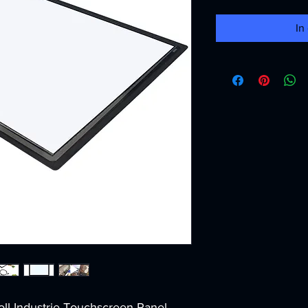
In
oll Industrie-Touchscreen-Panel-