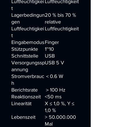
Luftfeuchtigkei
Luftfeuchtigkeit
t
Lagerbedingun
20 % bis 70 %
gen
relative
Luftfeuchtigkei
Luftfeuchtigkeit
t
Eingabemodus
Finger
Stützpunkte
1~10
Schnittstelle
USB
Versorgungssp
USB 5 V
annung
Stromverbrauc
＜0.6 W
h
Berichtsrate
＞100 Hz
Reaktionszeit
<50 ms
Linearität
X ≤ 1,0 %, Y ≤
1,0 %
Lebenszeit
> 50.000.000
Mal