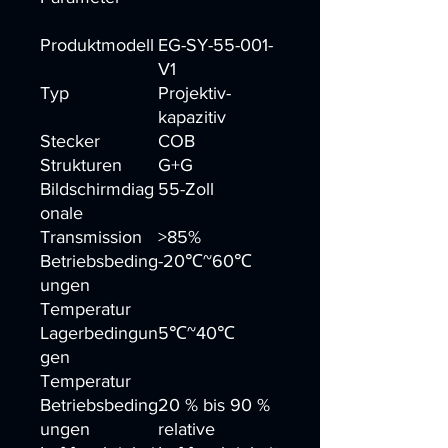
Produktmodell
EG-SY-55-001-
V1
Typ
Projektiv-
kapazitiv
Stecker
COB
Strukturen
G+G
Bildschirmdiag
55-Zoll
onale
Transmission
>85%
Betriebsbeding
-20℃~60℃
ungen
Temperatur
Lagerbedingun
5℃~40℃
gen
Temperatur
Betriebsbeding
20 % bis 90 %
ungen
relative