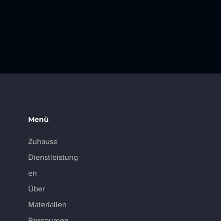
Menü
Zuhause
Dienstleistung
en
Über
Materialien
Ressourcen