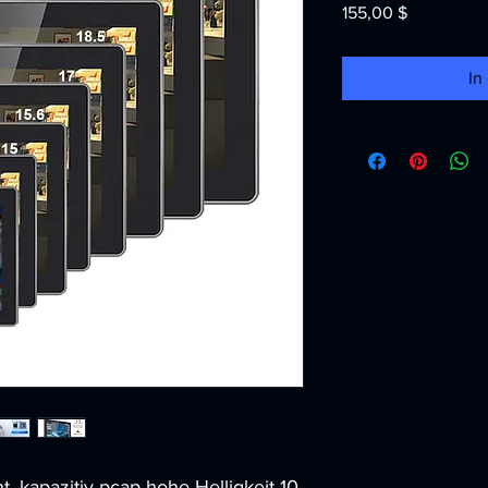
Preis
155,00 $
In
, kapazitiv pcap hohe Helligkeit 10