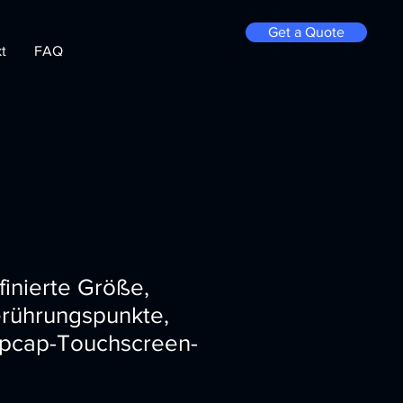
Get a Quote
t
FAQ
inierte Größe,
rührungspunkte,
r pcap-Touchscreen-