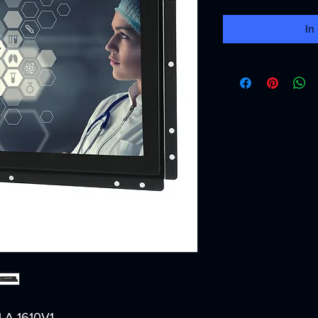
In
1-A-1610V1