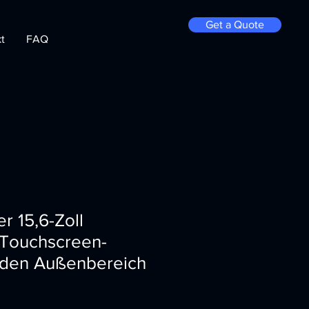
Get a Quote
t
FAQ
r 15,6-Zoll
 Touchscreen-
r den Außenbereich