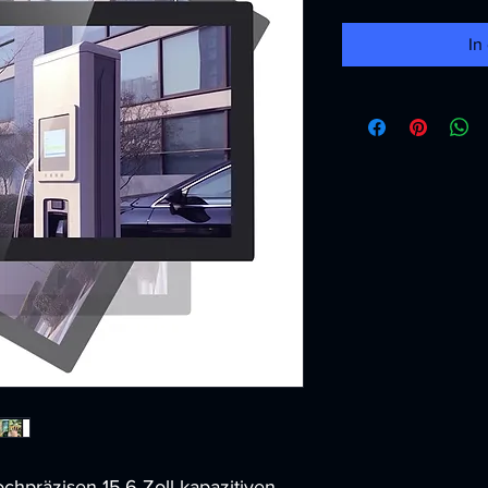
In
chpräzisen 15,6-Zoll kapazitiven 