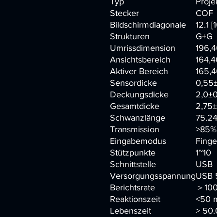
Typ
Proje
Stecker
COF
Bildschirmdiagonale
12.1 [
Strukturen
G+G
Umrissdimension
196,4
Ansichtsbereich
164,4
Aktiver Bereich
165,4
Sensordicke
0,55
Deckungsdicke
2,0±
Gesamtdicke
2,75
Schwanzlänge
75.2
Transmission
>85%
Eingabemodus
Finge
Stützpunkte
1~10
Schnittstelle
USB
Versorgungsspannung
USB 
Berichtsrate
＞100
Reaktionszeit
<50 
Lebenszeit
> 50