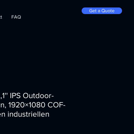
Get a Quote
t
FAQ
,1'' IPS Outdoor-
n, 1920×1080 COF-
n industriellen