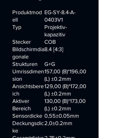
Produktmod
EG-SY-8.4-A-
ell
0403V1
Typ
Projektiv-
kapazitiv
Stecker
COB
Bildschirmdia
8.4 [4:3]
gonale
Strukturen
G+G
Umrissdimen
157,00 (B)*196,00
sion
(L) ±0.2mm
Ansichtsbere
129,00 (B)*172,00
ich
(L) ±0.2mm
Aktiver
130,00 (B)*173,00
Bereich
(L) ±0.2mm
Sensordicke
0,55±0.05mm
Deckungsdic
2,0±0.2mm
ke