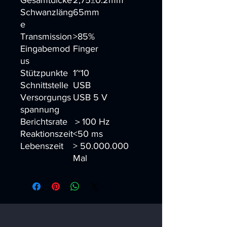
Gesamtdicke
2,75±0.2mm
Schwanzläng
65mm
e
Transmission
>85%
Eingabemod
Finger
us
Stützpunkte
1~10
Schnittstelle
USB
Versorgungs
USB 5 V
spannung
Berichtsrate
＞100 Hz
Reaktionszeit
<50 ms
Lebenszeit
> 50.000.000
Mal