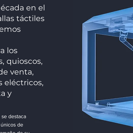
écada en el
las táctiles
ecemos
a los
, quioscos,
de venta,
 eléctricos,
a y
 se destaca
 únicos de