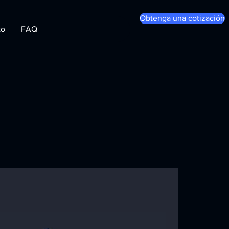
Obtenga una cotización
to
FAQ