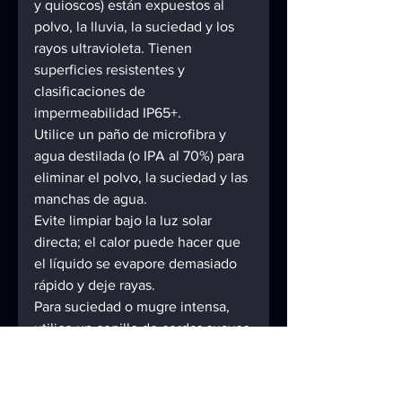
y quioscos) están expuestos al 
polvo, la lluvia, la suciedad y los 
rayos ultravioleta. Tienen 
superficies resistentes y 
clasificaciones de 
impermeabilidad IP65+. 
Utilice un paño de microfibra y 
agua destilada (o IPA al 70%) para 
eliminar el polvo, la suciedad y las 
manchas de agua. 
Evite limpiar bajo la luz solar 
directa; el calor puede hacer que 
el líquido se evapore demasiado 
rápido y deje rayas. 
Para suciedad o mugre intensa, 
utilice un cepillo de cerdas suaves 
(por ejemplo, un pincel limpio) 
para eliminar los residuos antes 
de limpiar con un paño húmedo. 