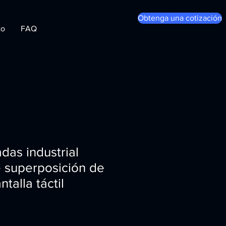
Obtenga una cotización
to
FAQ
das industrial
 superposición de
talla táctil