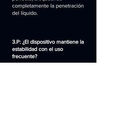
completamente la penetración
del líquido.
3.P: ¿El dispositivo mantiene la
estabilidad con el uso
frecuente?
R: La estructura reforzada y el
diseño optimizado mitigan los
riesgos de impacto y
agrietamiento.
4.P: ¿La vibración provocará la
desconexión del cableado