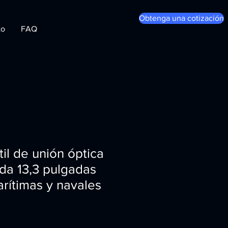
Obtenga una cotización
to
FAQ
til de unión óptica
da 13,3 pulgadas
rítimas y navales