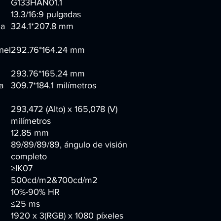
G133HAN01.1
13.3/16:9 pulgadas
la
324.1*207.8 mm
nel
292.76*164.24 mm
293.76*165.24 mm
a
309.7*184.1
milímetros
293,472 (Alto) x 165,078 (V)
milímetros
12.85 mm
89/89/89/89, ángulo de visión
completo
≥IK07
500cd/m2&700cd/m2
10%-90% HR
≤25 ms
1920 x 3(RGB) x 1080 píxeles