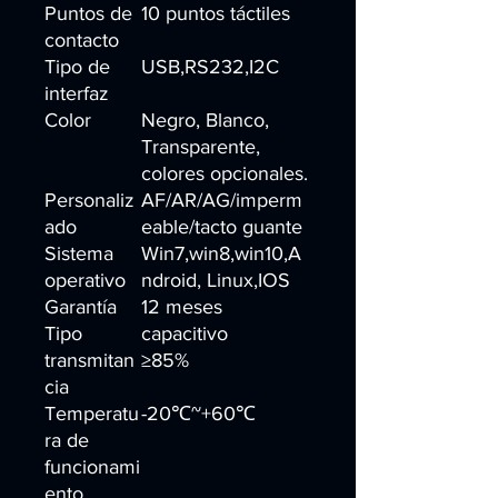
Puntos de
10 puntos táctiles
contacto
Tipo de
USB,RS232,I2C
interfaz
Color
Negro, Blanco,
Transparente,
colores opcionales.
Personaliz
AF/AR/AG/imperm
ado
eable/tacto guante
Sistema
Win7,win8,win10,A
operativo
ndroid, Linux,IOS
Garantía
12 meses
Tipo
capacitivo
transmitan
≥85%
cia
Temperatu
-20℃~+60℃
ra de
funcionami
ento