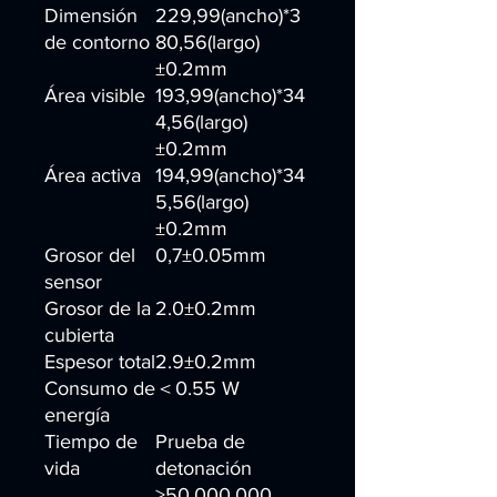
Dimensión
229,99(ancho)*3
de contorno
80,56(largo)
±0.2mm
Área visible
193,99(ancho)*34
4,56(largo)
±0.2mm
Área activa
194,99(ancho)*34
5,56(largo)
±0.2mm
Grosor del
0,7±0.05mm
sensor
Grosor de la
2.0±0.2mm
cubierta
Espesor total
2.9±0.2mm
Consumo de
＜0.55 W
energía
Tiempo de
Prueba de
vida
detonación
>50.000.000