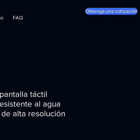
Obtenga una cotización
to
FAQ
antalla táctil
resistente al agua
 de alta resolución