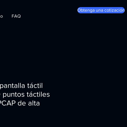
Obtenga una cotización
to
FAQ
antalla táctil
0 puntos táctiles
PCAP de alta