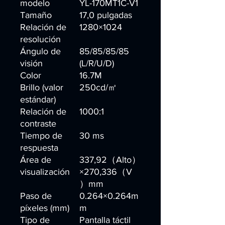
modelo
YL-170MT1C-V1
Tamaño
17,0 pulgadas
Relación de
1280×1024
resolución
Ángulo de
85/85/85/85
visión
(L/R/U/D)
Color
16.7M
Brillo (valor
250cd/㎡
estándar)
Relación de
1000:1
contraste
Tiempo de
30 ms
respuesta
Área de
337,92（Alto）
visualización
×270,336（V
）mm
Paso de
0.264×0.264m
píxeles (mm)
m
Tipo de
Pantalla táctil