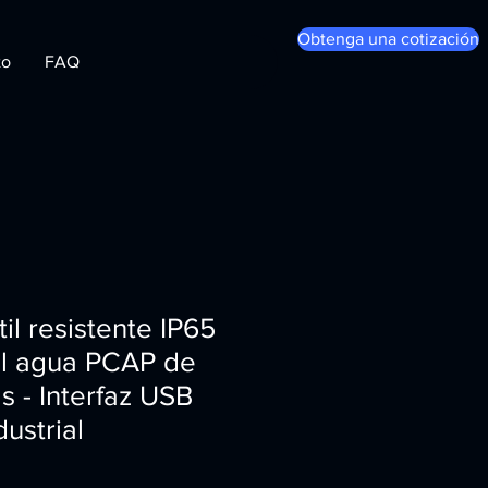
Obtenga una cotización
to
FAQ
til resistente IP65
al agua PCAP de
s - Interfaz USB
ustrial