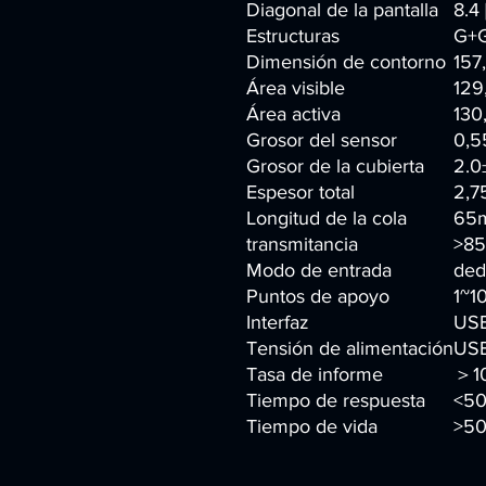
Diagonal de la pantalla
8.4 
Estructuras
G+
Dimensión de contorno
157
Área visible
129
Área activa
130
Grosor del sensor
0,
Grosor de la cubierta
2.
Espesor total
2,7
Longitud de la cola
65
transmitancia
>8
Modo de entrada
ded
Puntos de apoyo
1~1
Interfaz
US
Tensión de alimentación
USB
Tasa de informe
＞1
Tiempo de respuesta
<50
Tiempo de vida
>50