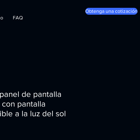
Obtenga una cotización
to
FAQ
panel de pantalla
a con pantalla
ible a la luz del sol