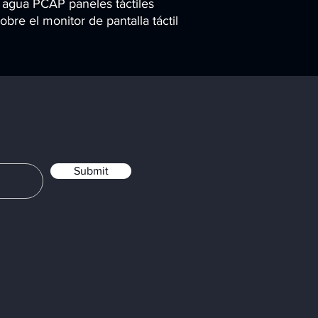
l agua PCAP paneles táctiles
bre el monitor de pantalla táctil
Submit