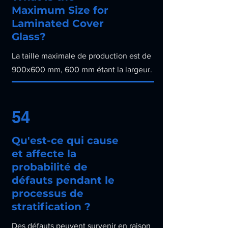
Maximum Size for
Laminated Cover
Glass?
La taille maximale de production est de
900x600 mm, 600 mm étant la largeur.
54
Qu'est-ce qui cause
et affecte la
probabilité de
défauts pendant le
processus de
stratification ?
Des défauts peuvent survenir en raison