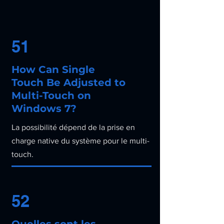
51
How Can Single
Touch Be Adjusted to
Multi-Touch on
Windows 7?
La possibilité dépend de la prise en
charge native du système pour le multi-
touch.
52