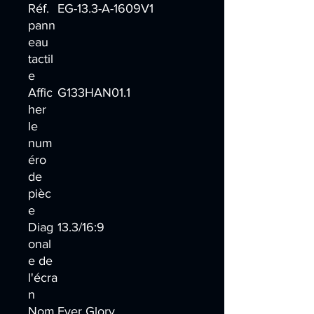
Réf.
EG-13.3-A-1609V1
pann
eau
tactil
e
Affic
G133HAN01.1
her
le
num
éro
de
pièc
e
Diag
13.3/16:9
onal
e de
l'écra
n
Nom
Ever Glory