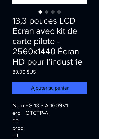
13,3 pouces LCD
Écran avec kit de
carte pilote -
2560x1440 Écran
HD pour l'industrie
Prix
89,00 $US
Ajouter au panier
Num
EG-13.3-A-1609V1-
éro
QTCTP-A
de
prod
uit