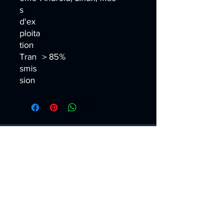
s
d'ex
ploita
tion
Tran
＞85%
smis
sion