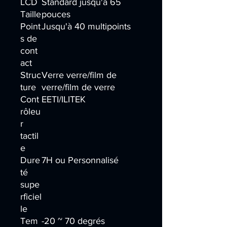
LCD
Standard jusqu'à 65
Taille
pouces
Point
Jusqu'à 40 multipoints
s de
cont
act
Struc
Verre verre/film de
ture
verre/film de verre
Cont
EETI/ILITEK
rôleu
r
tactil
e
Dure
7H ou Personnalisé
té
supe
rficiel
le
Tem
-20 ~ 70 degrés