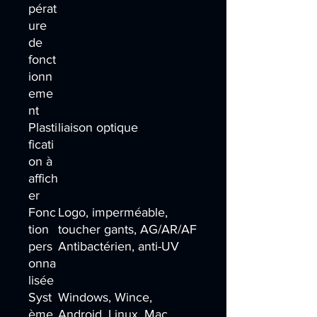
pérat
ure
de
fonct
ionn
eme
nt
Plasti
liaison optique
ficati
on à
affich
er
Fonc
Logo, imperméable,
tion
toucher gants, AG/AR/AF
pers
Antibactérien, anti-UV
onna
lisée
Syst
Windows, Wince,
ème
Android, Linux, Mac