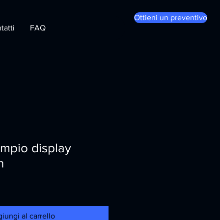
Ottieni un preventivo
tatti
FAQ
 ampio display
n
iungi al carrello