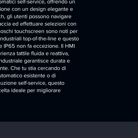
tomatici self-service, offrendo un 
zione con un design elegante e 
, gli utenti possono navigare 
accia ed effettuare selezioni con 
 chioschi touchscreen sono noti per 
dustriali top-of-the-line e questo 
 IP65 non fa eccezione. Il HMI 
nza tattile fluida e reattiva, 
dustriale garantisce durata e 
ente. Che tu stia cercando di 
tomatico esistente o di 
zione self-service, questo 
lta ideale per migliorare 