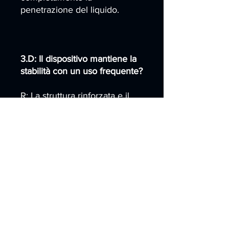
penetrazione del liquido.
3.D: Il dispositivo mantiene la
stabilità con un uso frequente?
R: La struttura rinforzata e il
design ottimizzato mitigano i
rischi di impatto e
fessurazione.
4.D: Le vibrazioni causeranno
la disconnessione del
cablaggio interno?