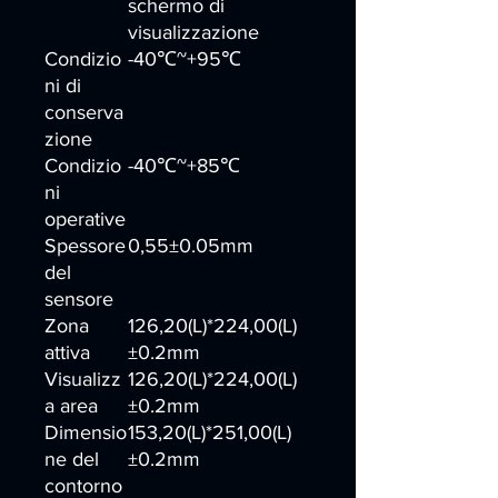
schermo di
visualizzazione
Condizio
-40℃~+95℃
ni di
conserva
zione
Condizio
-40℃~+85℃
ni
operative
Spessore
0,55±0.05mm
del
sensore
Zona
126,20(L)*224,00(L)
attiva
±0.2mm
Visualizz
126,20(L)*224,00(L)
a area
±0.2mm
Dimensio
153,20(L)*251,00(L)
ne del
±0.2mm
contorno