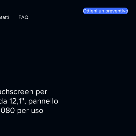
Ottieni un preventivo
tatti
FAQ
uchscreen per
da 12,1'', pannello
080 per uso