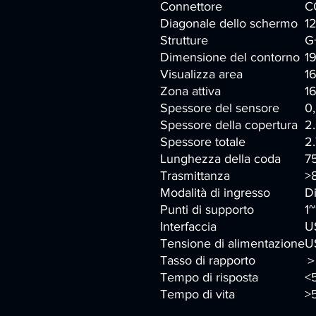
Connettore
C
Diagonale dello schermo
12
Strutture
G
Dimensione del contorno
1
Visualizza area
1
Zona attiva
1
Spessore del sensore
0
Spessore della copertura
2
Spessore totale
2
Lunghezza della coda
7
Trasmittanza
>
Modalità di ingresso
Di
Punti di supporto
1~
Interfaccia
U
Tensione di alimentazione
U
Tasso di rapporto
＞
Tempo di risposta
<
Tempo di vita
>