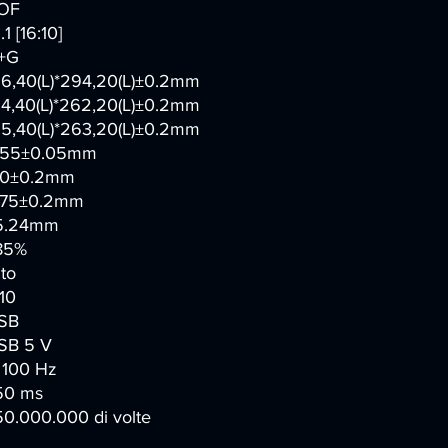
OF
.1 [16:10]
+G
96,40(L)*294,20(L)±0.2mm
64,40(L)*262,20(L)±0.2mm
65,40(L)*263,20(L)±0.2mm
,55±0.05mm
.0±0.2mm
.75±0.2mm
5.24mm
85%
to
10
SB
SB 5 V
100 Hz
50 ms
50.000.000 di volte