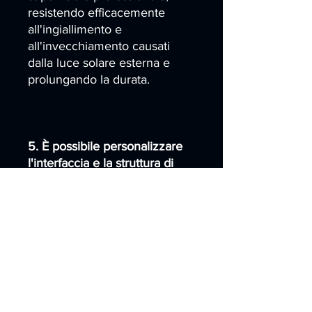
resistendo efficacemente
all'ingiallimento e
all'invecchiamento causati
dalla luce solare esterna e
prolungando la durata.
5. È possibile personalizzare
l'interfaccia e la struttura di
questo modulo display?
Sì, supportiamo la
personalizzazione di
interfacce, dimensioni esterne,
fori di montaggio, vetro di
copertura e altri parametri per
adattarsi alle diverse