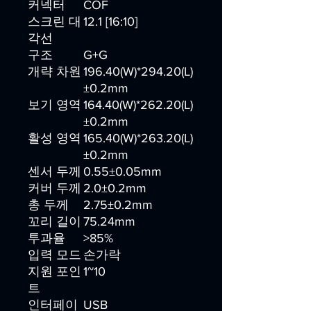
커넥터
COF
스크린 대
12.1 [16:10]
각선
구조
G+G
개략 차원
196.40(W)*294.20(L)
±0.2mm
보기 영역
164.40(W)*262.20(L)
±0.2mm
활성 영역
165.40(W)*263.20(L)
±0.2mm
센서 두께
0.55±0.05mm
커버 두께
2.0±0.2mm
총 두께
2.75±0.2mm
꼬리 길이
75.24mm
투과율
>85%
입력 모드
손가락
지원 포인
1~10
트
인터페이
USB