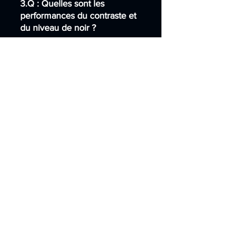
3.Q : Quelles sont les
performances du contraste et
du niveau de noir ?
R : Il utilise des panneaux
extérieurs à contraste élevé
avec un contraste statique
natif ≥ 1 000 : 1, conservant
des noirs profonds sans
grisonnement ni blanchiment,
même en cas de lumière vive.
4.Q : La luminosité s'ajuste-t-
elle automatiquement en
fonction de l'environnement ?
R : Oui. Il prend en charge un